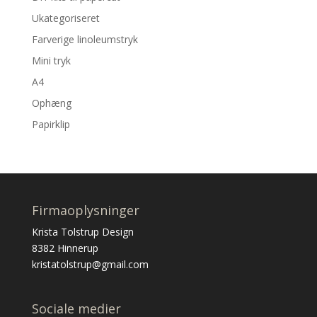
Ukategoriseret
Farverige linoleumstryk
Mini tryk
A4
Ophæng
Papirklip
Firmaoplysninger
Krista Tolstrup Design
8382 Hinnerup
kristatolstrup@gmail.com
Sociale medier