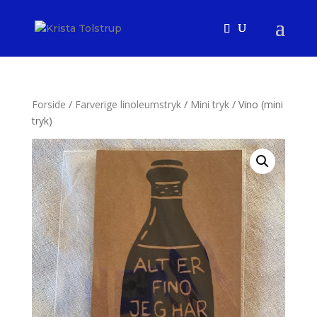
Forside
/
Farverige linoleumstryk
/
Mini tryk
/ Vino (mini
tryk)