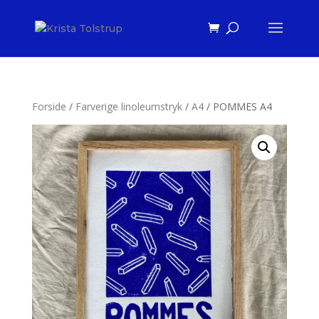
Forside
/
Farverige linoleumstryk
/
A4
/ POMMES A4