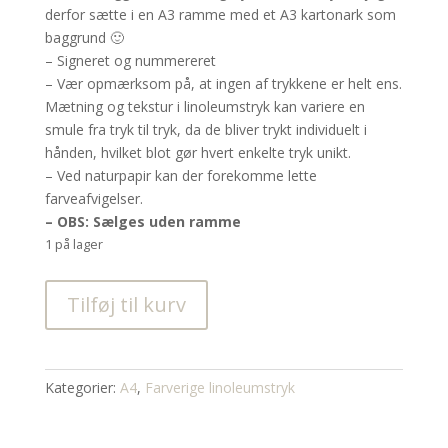
derfor sætte i en A3 ramme med et A3 kartonark som
baggrund 🙂
– Signeret og nummereret
– Vær opmærksom på, at ingen af trykkene er helt ens.
Mætning og tekstur i linoleumstryk kan variere en
smule fra tryk til tryk, da de bliver trykt individuelt i
hånden, hvilket blot gør hvert enkelte tryk unikt.
– Ved naturpapir kan der forekomme lette
farveafvigelser.
– OBS: Sælges uden ramme
1 på lager
POMMES
Tilføj til kurv
A4
antal
Kategorier:
A4
,
Farverige linoleumstryk