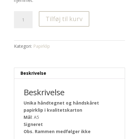
hjemmet.
Lysegrå
Tilføj til kurv
ginkgo
-
A5
antal
Kategori:
Papirklip
Beskrivelse
Beskrivelse
Unika håndtegnet og håndskåret
papirklip i kvalitetskarton
Mål
: A5
Signeret
Obs. Rammen medfølger ikke