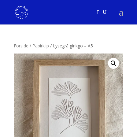
Forside
/
Papirklip
/ Lysegrå ginkgo – A5