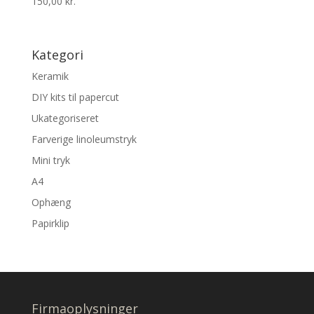
150,00
kr.
Kategori
Keramik
DIY kits til papercut
Ukategoriseret
Farverige linoleumstryk
Mini tryk
A4
Ophæng
Papirklip
Firmaoplysninger